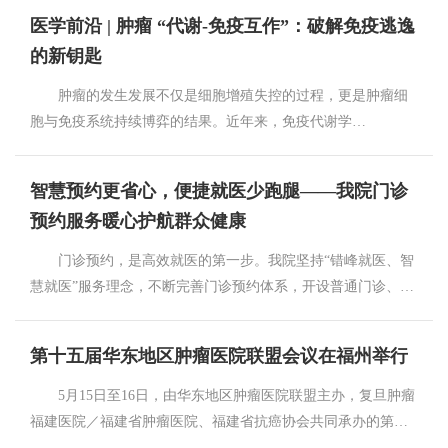
医学前沿 | 肿瘤 “代谢-免疫互作”：破解免疫逃逸
的新钥匙
肿瘤的发生发展不仅是细胞增殖失控的过程，更是肿瘤细
胞与免疫系统持续博弈的结果。近年来，免疫代谢学
（Immunometabolism）的兴起揭示了一条核心规律：肿瘤微环
境中的代谢重编程并非单纯为肿瘤供能，更是肿瘤实现免疫逃
智慧预约更省心，便捷就医少跑腿——我院门诊
逸的 “隐形武器”[1]。代谢与免疫的深度互作，正在重塑我们对
预约服务暖心护航群众健康
肿瘤生物学的认知，也为突破免疫治疗耐药瓶颈提供了全新方
向。 01.肿瘤微环境中的 “代谢争夺战” 肿瘤细胞通过
门诊预约，是高效就医的第一步。我院坚持“错峰就医、智
经典的 Warburg 效应，即使在有氧条件下也优先启动糖酵解程
慧就医”服务理念，不断完善门诊预约体系，开设普通门诊、专
序，疯狂摄取微环境中的葡萄糖。这种高代谢特性直接引发了
家门诊、专科门诊、特需门诊、多学科门诊等，努力满足群众
营养争夺：效应 CD8⁺T 细胞的活化与增殖高度依赖糖酵解供
初诊、复查、随访等各类就医需求。 一、多渠道预约挂号
第十五届华东地区肿瘤医院联盟会议在福州举行
能，葡萄糖匮乏会直接削弱其细胞毒功能与细胞因子分泌能
我院现已全面开通线上+线下预约挂号通道，方式多样、操
力，迫使 T 细胞进入耗竭状态。同时，糖酵解产生的大量乳酸
作简单，适合所有年龄段患者使用。 医院微信公众号/APP
5月15日至16日，由华东地区肿瘤医院联盟主办，复旦肿瘤
排出胞外，造成微环境酸化，不仅直接抑制 NK 细胞与 T 细胞
预约 患者足不出户即可手机在线预约、选择科室、自选医
福建医院／福建省肿瘤医院、福建省抗癌协会共同承办的第十
的杀伤活性，还能诱导肿瘤相关巨噬细胞向免疫抑制的 M2 型
生、自选就诊时段（关注福建省肿瘤医院公众号-智慧医疗-预约
五届华东地区肿瘤医院联盟会议在福州举行。本次会议以 “三医