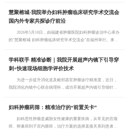
极化，招募髓系来源抑制细胞（MDSC），共同构筑免疫抑制
挂号或者下载福建省肿瘤医院APP），实时查看号源情况，在
协同构建肿瘤专科医院高质量发展新生态” 为主题，汇聚来自华
屏障[3]。 除糖代谢外，氨基酸与脂质代谢的互作同样是免
慧聚榕城·我院举办妇科肿瘤临床研究学术交流会
家就能轻松完成预约，告别现场长时间排队。 自助机预约
东及部分中部地区八省一市肿瘤专科医院的相关管理专家和学
疫调控的关键节点。色氨酸经 IDO1、TDO2 等限速酶降解为犬
国内外专家共探诊疗前沿
门诊大厅自助服务机全天候开放，支持门诊预约、取号、
者，共探新形势下肿瘤防治与研究事业协同发展新路径。
尿氨酸，后者通过芳香烃受体（AHR）通路强力促进调节性 T
查号源等，操作便捷，并有志愿者或者导诊护士协助指导。
大会开幕式上，福建省卫生健康委党组成员、副主任林宪，复
2026年5月10日，由福建省肿瘤医院妇科肿瘤诊治中心承办
细胞（Treg）分化，系统性抑制抗肿瘤免疫应答；精氨酸、谷
现场预约 门诊导诊台专为老年患者、不会操作智能设
旦大学附属肿瘤医院副院长苏鹏，福建省肿瘤医院党委书记刘
的“慧聚榕城·妇科肿瘤临床研究学术交流会”在福州举行。来自
氨酰胺的耗竭则会直接阻滞 T 细胞的细胞周期与效应分子合
备患者提供一对一人工预约服务，贴心守护每一位患者的就医
景丰分别致辞。 林宪副主任在致辞中表示，福建省委省政
国内外妇科肿瘤领域专家学者，聚焦妇科肿瘤临床研究热点、
成。脂质代谢异常则会干扰树突状细胞的抗原呈递功能，从免
需求。 电话预约 可拨打预约电话（0591-83612120）
府始终把肿瘤防治作为健康福建建设的重点任务，持续健全省
设计与应用展开交流研讨。我院院长孙阳教授出席会议并致
疫应答的启动环节削弱机体的抗肿瘤能力。 02.从机制到临
预约门诊号源、咨询出诊信息、更改就诊时间，就医更加灵活
学科联手 精准诊断｜我院开展超声内镜下引导穿
市县乡四级防治网络，支持国家肿瘤区域医疗中心建设，实施
辞。 会议特邀国内外知名专家学者作专题学术报告。来自
床：代谢免疫检查点的转化突破 代谢-免疫互作机制的阐
方便。 诊间预约 看诊结束，可在诊间进行预约下一次
医疗“登峰计划”，寄语联盟进一步发挥区域协作平台作用，推
刺+快速现场细胞学评价技术
韩国延世癌症中心Jung-Yun Lee教授、日本国立癌症中心医院
明，催生出 “代谢免疫检查点” 这一全新治疗概念，即通过靶向
门诊时间。 二、分时段精准预约 错峰就医更高效 我
动优质资源下沉，助力基层能力提升。 苏鹏副院长代表联
Tadaaki Nishikawa教授、日本久留米大学Shin Nishio教授、台湾
肿瘤代谢通路，解除微环境的免疫抑制，恢复免疫细胞的抗肿
为进一步提升消化道及毗邻器官肿瘤诊疗精准度，近日，
院全面实行分时段预约就诊模式，系统自动推送就诊提醒短
盟发起单位致辞，回顾了联盟成立十五载的光辉历程，成为国
长庚医院Ting-Chang Chang教授等知名学者，分别围绕卵巢癌治
瘤功能[4]。目前多个核心靶点已进入临床转化阶段： 乳酸
我院消化内镜中心联合病理科，成功开展超声内镜引导细针穿
信，包含就诊科室、诊室位置、医生信息、就诊时段，患者根
内规模大、凝聚力强、影响力广的肿瘤专科联盟。本次大会
疗模式变革、宫颈胃型腺癌前沿进展、子宫癌肉瘤转化研究以
代谢靶点：LDHA 抑制剂、MCT1/4 乳酸转运体抑制剂可减少
刺抽吸/活检（EUS-FNA/FNB）标本快速现场细胞学评价
据预约时间提前抵达医院即可，无需过早候诊、扎堆聚集，大
以“三医协同”为主题，紧扣政策导向、聚焦行业痛点，希望各
及妇科肿瘤免疫治疗等最新临床研究成果与设计理念进行分享
乳酸生成与外排，在临床前模型中已被证实能显著恢复 CD8⁺T
（ROSE）技术，依托多学科协作，为疑难肿瘤病变诊断筑牢精
幅缩短候诊时长，有效改善门诊拥挤、等候时间长的问题。
联盟单位深化合作、共享资源，把联盟优势转化为发展胜势，
妇科肿瘤药筛：精准治疗的“前置关卡”
和探讨。北京协和医院向阳教授、复旦大学肿瘤医院吴小华教
细胞功能，与 PD-1/PD-L1 抑制剂联用产生明确协同效应[5]。
准防线。 此次穿刺由消化内镜中心谢招飞主任医师操作，
三、号源充足合理 提前预约更便捷 为满足群众日常就
把技术合力转化为惠民实效。 刘景丰书记代表承办方在致
授、重庆大学肿瘤医院周琦教授分别致辞并就每个主题发言进
色氨酸代谢轴：IDO1 抑制剂与免疫检查点抑制剂的联合方
病理科林洁琼主治医师现场同步开展细胞学快速评价，即时完
医，我院合理开放28天预约号源，每个工作日下午三点即时更
妇科恶性肿瘤是威胁女性健康的重要疾病，从常见的宫颈
辞中向亲临大会的领导和嘉宾表示热烈欢迎。他表示，本次盛
行点评。会议讨论环节，参会专家各抒己见，学术氛围浓厚。
案已完成多项早期临床研究，在晚期实体瘤中展现出可控的安
成标本质量判定与初步病理诊断。若标本未达诊断标准，即刻
新号源，号源充足、分配科学。 四、常见问题 1.不会
癌、卵巢癌到子宫内膜癌，治疗方案的选择直接关系到患者的
会紧扣国家战略与时代命题，聚焦改革与发展的实践路径，主